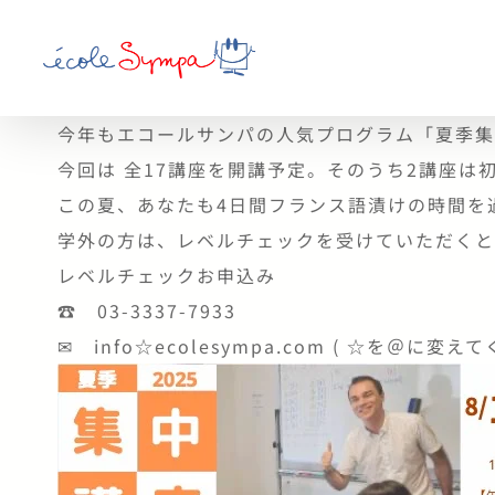
Skip
to
content
今年もエコールサンパの人気プログラム「夏季
今回は 全17講座を開講予定。そのうち2講座は
この夏、あなたも4日間フランス語漬けの時間を
学外の方は、レベルチェックを受けていただくと
レベルチェックお申込み
☎ 03-3337-7933
✉ info☆ecolesympa.com ( ☆を＠に変