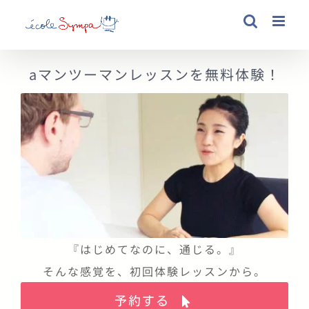
Skip
to
content
aマンツーマンレッスンを無料体験！
『はじめてなのに、通じる。』
そんな感覚を、初回体験レッスンから。
予約する