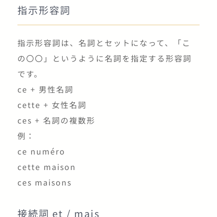
un peu
指示形容詞
少し
指示形容詞は、名詞とセットになって、「こ
の〇〇」というように名詞を指定する形容詞
ancien
です。
ce + 男性名詞
(形) 古い
cette + 女性名詞
ces + 名詞の複数形
parler
例：
ce numéro
(動) 話す
cette maison
ces maisons
avec
接続詞 et / mais