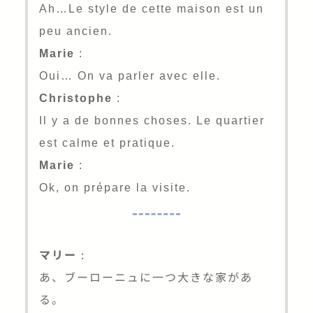
Ah…Le style de cette maison est un
peu ancien.
Marie
:
Oui… On va parler avec elle.
Christophe
:
Il y a de bonnes choses. Le quartier
est calme et pratique.
Marie
:
Ok, on prépare la visite.
マリー
:
あ、ブーローニュに一つ大きな家があ
る。