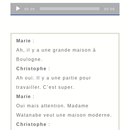
音
00:00
00:00
声
プ
レ
Marie
:
ー
Ah, il y a une grande maison à
ヤ
Boulogne.
ー
Christophe
:
Ah oui. Il y a une partie pour
travailler. C’est super.
Marie
:
Oui mais attention. Madame
Watanabe veut une maison moderne.
Christophe
: