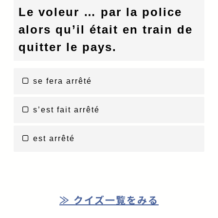
Le voleur … par la police
alors qu’il était en train de
quitter le pays.
se fera arrêté
s’est fait arrêté
est arrêté
≫ クイズ一覧をみる